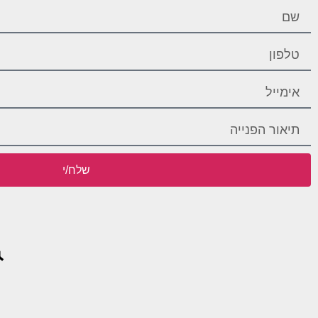
שלח/י