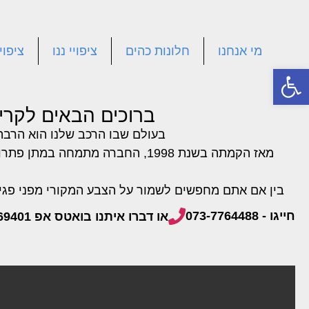
מי אנחנו
חלונות כהים
ציפויי ננו
ציפוי
פתח סרגל נגישות
ברוכים הבאים לקרינ
בעולם שבו הרכב שלנו הוא הרב
מאז הקמתה בשנת 1998, החברה מתמחה במתן פתרונות מתקדמים למיגון וטיפוח רכבים, תוך שימוש בחומרים האיכותיים ביותר המתאימים לאקלים הישראלי המאתגר.
בין אם אתם מחפשים לשמור על הצבע המקורי מפני פגיע
חייגו - 073-7764488
או דברו איתנו בואטס אפ 052-2869401