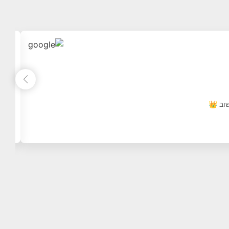
וב 👑